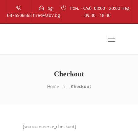
bg-
Пон. - Съб. 08:00 - 20:00 Нед.
0876506663
tires@abv.bg
- 09:30 - 18:30
Checkout
Home
Checkout
[woocommerce_checkout]