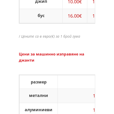
джип
10.00€
12.00€
бус
16.00€
18.00€
/
Цените са в евро(€) за 1 брой гума
Цени за машинно изправяне на
джанти
размер
R13
метални
11.00€
алуминиеви
11.00€