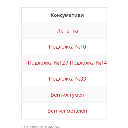
Консумативи
Це
Лепенка
8.0
Подложка №10
16.
Подложка №12 / Подложка №14
25.
Подложка №33
26.
Вентил гумен
16.
Вентил метален
11.
/
Цените са в евро(€)