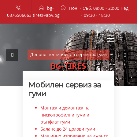
bg-
Пон. - Съб. 08:00 - 20:00 Нед.
0876506663
tires@abv.bg
- 09:30 - 18:30
Денонощен мобилен сервиз за гуми
BG-TIRES
Мобилен сервиз за
гуми
Монтаж и демонтаж на
нископрофилни гуми и
рънфлат гуми
Баланс до 24 цолови гуми
Машинно изправяне на джанти